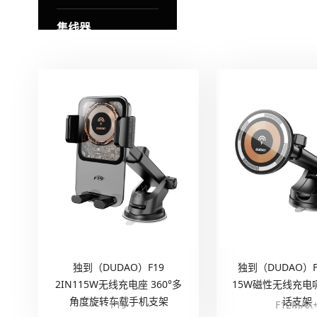
集线器
蓝牙音箱
独到（DUDAO）F19
独到（DUDAO）F
2IN115W无线充电座 360°多
15W磁性无线充电
角度旋转车载手机支架
话支架
F19
F12MAX