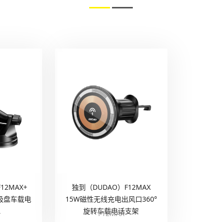
12MAX+
独到（DUDAO）F12MAX
吸盘车载电
15W磁性无线充电出风口360°
旋转车载电话支架
+
F12MAX