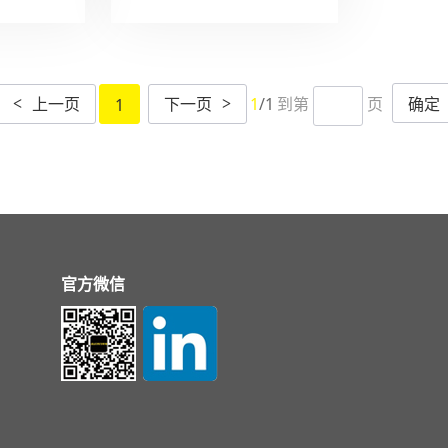
到第
页
确定
上一页
下一页
1
/1
1
<
>
官方微信