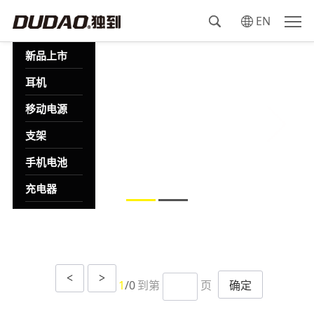
EN
新品上市
耳机
移动电源
支架
手机电池
充电器
线材
集线器
蓝牙音箱
<
>
到第
页
确定
1
/0